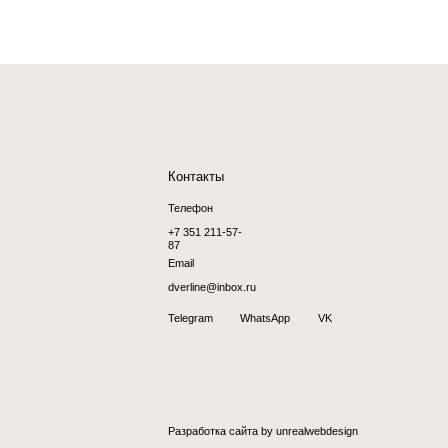
+7 351 211-57-
87
Email
dverline@inbox.ru
Telegram
WhatsApp
VK
Разработка сайта by
unrealwebdesign