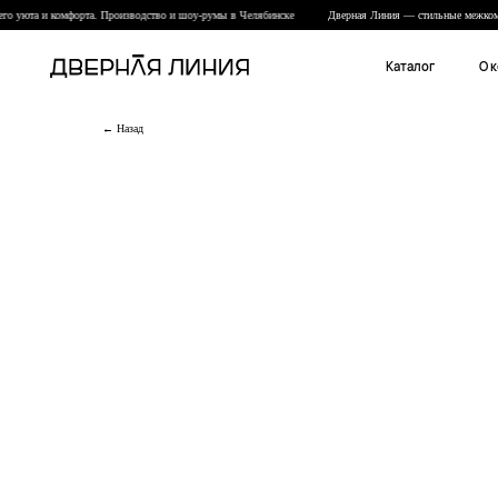
 уюта и комфорта. Производство и шоу-румы в Челябинске
Дверная Линия — стильные межкомнат
Каталог
О компании
← Назад