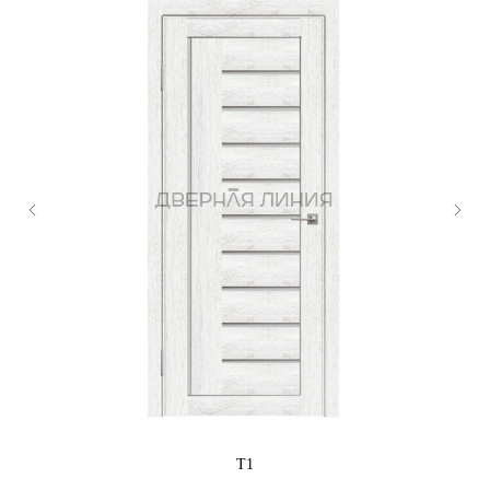
Двери Модерн
+7 351 211-57-
87
Царговые двери серия M
Email
Царговые двери серия Мichel
dverline@inbox.ru
Царговые двери серия Классика
Telegram
WhatsApp
Двери скрытого монтажа
VK
Двери с ABC кромкой
Cпециальные двери
Клиентам
Контакты
О компании
Представители
2025 © «Дверная линия»
Согласие на обработку персональных данных
Политика конфиденциальности
Разработка сайта by
unrealwebdesign
Т1