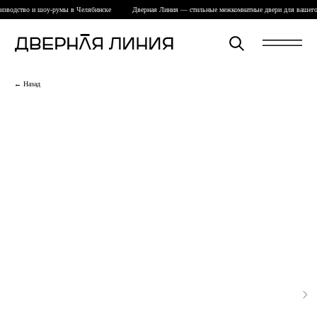
зводство и шоу-румы в Челябинске
Дверная Линия — стильные межкомнатные двери для вашего 
← Назад