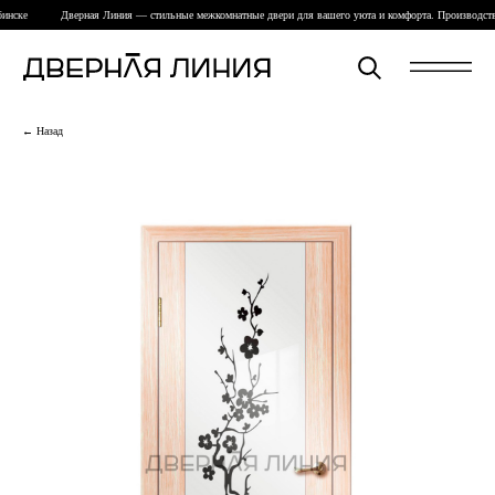
инске
Дверная Линия — стильные межкомнатные двери для вашего уюта и комфорта. Производств
← Назад