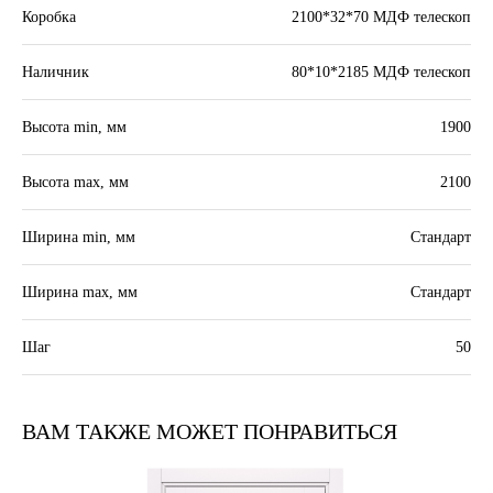
Коробка
2100*32*70 МДФ телескоп
Наличник
80*10*2185 МДФ телескоп
Высота min, мм
1900
Высота max, мм
2100
Ширина min, мм
Стандарт
Ширина max, мм
Стандарт
Шаг
50
Каталог
Контакты
ВАМ ТАКЖЕ МОЖЕТ ПОНРАВИТЬСЯ
Двери ПВХ
Телефон
Двери Модерн
+7 351 211-57-
87