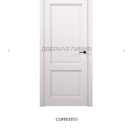
Царговые двери серия M
Email
Царговые двери серия Мichel
dverline@inbox.ru
Царговые двери серия Классика
Telegram
WhatsApp
Двери скрытого монтажа
VK
Двери с ABC кромкой
Cпециальные двери
Клиентам
Контакты
О компании
Представители
2025 © «Дверная линия»
Согласие на обработку персональных данных
Политика конфиденциальности
Разработка сайта by
unrealwebdesign
СОРРЕНТО